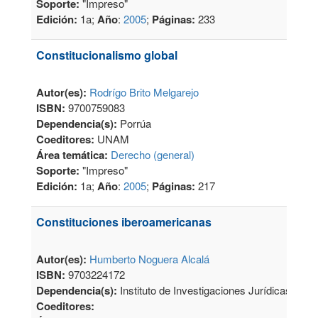
Soporte:
"Impreso"
Edición:
1a;
Año
:
2005
;
Páginas:
233
Constitucionalismo global
Autor(es):
Rodrígo Brito Melgarejo
ISBN:
9700759083
Dependencia(s):
Porrúa
Coeditores:
UNAM
Área temática:
Derecho (general)
Soporte:
"Impreso"
Edición:
1a;
Año
:
2005
;
Páginas:
217
Constituciones iberoamericanas
Autor(es):
Humberto Noguera Alcalá
ISBN:
9703224172
Dependencia(s):
Instituto de Investigaciones Jurídicas
Coeditores: