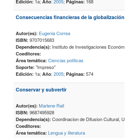
Edición:
1a;
Año
:
2005
;
Páginas:
168
Consecuencias financieras de la globalización
Autor(es):
Eugenia Correa
ISBN:
9707015683
Dependencia(s):
Instituto de Investigaciones Económicas
Coeditores:
Área temática:
Ciencias políticas
Soporte:
"Impreso"
Edición:
1a;
Año
:
2005
;
Páginas:
574
Conservar y subvertir
Autor(es):
Marlene Rall
ISBN:
9687495928
Dependencia(s):
Coordinacion de Difusion Cultural, Unive
Coeditores:
Área temática:
Lengua y literatura