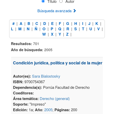
Título
Autor
Búsqueda avanzada
#
A
B
C
D
E
F
G
H
I
J
K
|
|
|
|
|
|
|
|
|
|
|
|
L
M
N
Ñ
O
P
Q
R
S
T
U
V
|
|
|
|
|
|
|
|
|
|
|
|
W
X
Y
Z
|
|
|
|
Resultados:
701
Año de búsqueda:
2005
Condición jurídica, política y social de la mujer en M
Autor(es):
Sara Bialostosky
ISBN:
9700754367
Dependencia(s):
Porrúa Facultad de Derecho
Coeditores:
Área temática:
Derecho (general)
Soporte:
"Impreso"
Edición:
1a;
Año
:
2005
;
Páginas:
200