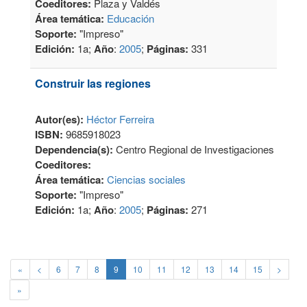
Coeditores:
Plaza y Valdés
Área temática:
Educación
Soporte:
"Impreso"
Edición:
1a;
Año
:
2005
;
Páginas:
331
Construir las regiones
Autor(es):
Héctor Ferreira
ISBN:
9685918023
Dependencia(s):
Centro Regional de Investigaciones Multidi
Coeditores:
Área temática:
Ciencias sociales
Soporte:
"Impreso"
Edición:
1a;
Año
:
2005
;
Páginas:
271
«
<
6
7
8
9
10
11
12
13
14
15
>
»