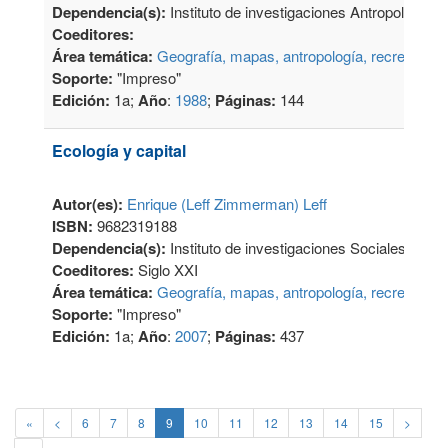
Dependencia(s):
Instituto de investigaciones Antropológicas
Coeditores:
Área temática:
Geografía, mapas, antropología, recreación
Soporte:
"Impreso"
Edición:
1a;
Año
:
1988
;
Páginas:
144
Ecología y capital
Autor(es):
Enrique (Leff Zimmerman) Leff
ISBN:
9682319188
Dependencia(s):
Instituto de investigaciones Sociales
Coeditores:
Siglo XXI
Área temática:
Geografía, mapas, antropología, recreación
Soporte:
"Impreso"
Edición:
1a;
Año
:
2007
;
Páginas:
437
«
<
6
7
8
9
10
11
12
13
14
15
>