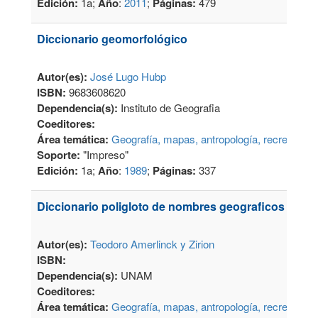
Edición:
1a;
Año
:
2011
;
Páginas:
479
Diccionario geomorfológico
Autor(es):
José Lugo Hubp
ISBN:
9683608620
Dependencia(s):
Instituto de Geografia
Coeditores:
Área temática:
Geografía, mapas, antropología, recreación
Soporte:
"Impreso"
Edición:
1a;
Año
:
1989
;
Páginas:
337
Diccionario poligloto de nombres geograficos
Autor(es):
Teodoro Amerlinck y Zirion
ISBN:
Dependencia(s):
UNAM
Coeditores:
Área temática:
Geografía, mapas, antropología, recreación