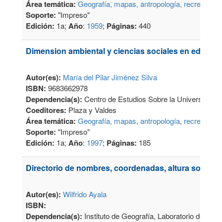
Área temática:
Geografía, mapas, antropología, recreación
Soporte:
"Impreso"
Edición:
1a;
Año
:
1959
;
Páginas:
440
Dimension ambiental y ciencias sociales en educac
Autor(es):
María del Pilar Jiménez Silva
ISBN:
9683662978
Dependencia(s):
Centro de Estudios Sobre la Universidad
Coeditores:
Plaza y Valdes
Área temática:
Geografía, mapas, antropología, recreación
Soporte:
"Impreso"
Edición:
1a;
Año
:
1997
;
Páginas:
185
Directorio de nombres, coordenadas, altura sobre e
Autor(es):
Wilfrido Ayala
ISBN:
Dependencia(s):
Instituto de Geografía, Laboratorio de Co