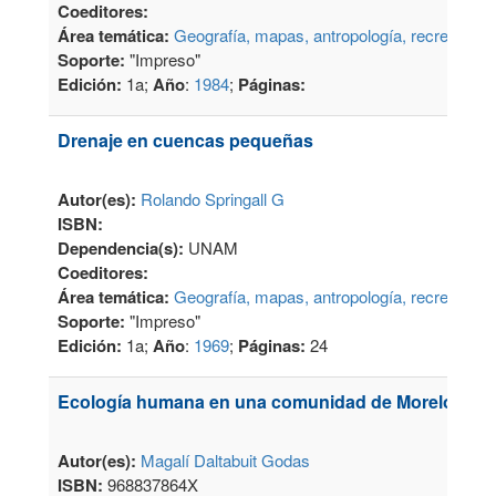
Coeditores:
Área temática:
Geografía, mapas, antropología, recreación
Soporte:
"Impreso"
Edición:
1a;
Año
:
1984
;
Páginas:
Drenaje en cuencas pequeñas
Autor(es):
Rolando Springall G
ISBN:
Dependencia(s):
UNAM
Coeditores:
Área temática:
Geografía, mapas, antropología, recreación
Soporte:
"Impreso"
Edición:
1a;
Año
:
1969
;
Páginas:
24
Ecología humana en una comunidad de Morelos
Autor(es):
Magalí Daltabuit Godas
ISBN:
968837864X