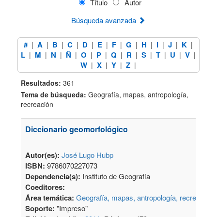
Título
Autor
Búsqueda avanzada
#
A
B
C
D
E
F
G
H
I
J
K
|
|
|
|
|
|
|
|
|
|
|
|
L
M
N
Ñ
O
P
Q
R
S
T
U
V
|
|
|
|
|
|
|
|
|
|
|
|
W
X
Y
Z
|
|
|
|
Resultados:
361
Tema de búsqueda:
Geografía, mapas, antropología,
recreación
Diccionario geomorfológico
Autor(es):
José Lugo Hubp
ISBN:
9786070227073
Dependencia(s):
Instituto de Geografia
Coeditores:
Área temática:
Geografía, mapas, antropología, recreación
Soporte:
"Impreso"