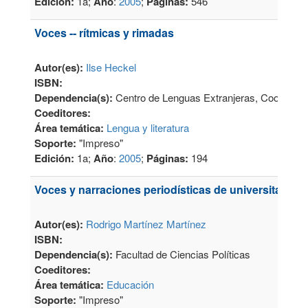
Edición:
1a;
Año
:
2005
;
Páginas:
546
Voces -- rítmicas y rimadas
Autor(es):
Ilse Heckel
ISBN:
Dependencia(s):
Centro de Lenguas Extranjeras, Coordinaci
Coeditores:
Área temática:
Lengua y literatura
Soporte:
"Impreso"
Edición:
1a;
Año
:
2005
;
Páginas:
194
Voces y narraciones periodísticas de universitarios
Autor(es):
Rodrigo Martínez Martínez
ISBN:
Dependencia(s):
Facultad de Ciencias Políticas
Coeditores:
Área temática:
Educación
Soporte:
"Impreso"