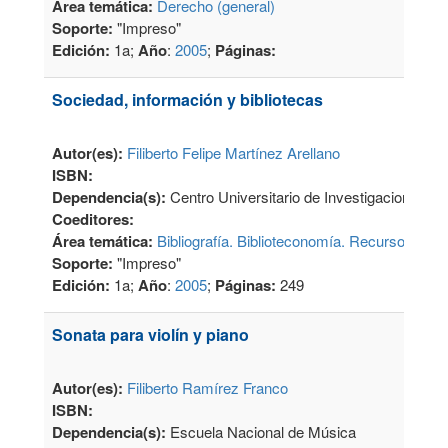
Área temática:
Derecho (general)
Soporte:
"Impreso"
Edición:
1a;
Año
:
2005
;
Páginas:
Sociedad, información y bibliotecas
Autor(es):
Filiberto Felipe Martínez Arellano
ISBN:
Dependencia(s):
Centro Universitario de Investigaciones Bib
Coeditores:
Área temática:
Bibliografía. Biblioteconomía. Recursos Info
Soporte:
"Impreso"
Edición:
1a;
Año
:
2005
;
Páginas:
249
Sonata para violín y piano
Autor(es):
Filiberto Ramírez Franco
ISBN:
Dependencia(s):
Escuela Nacional de Música