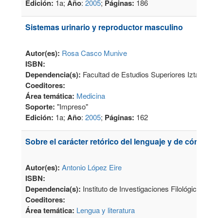
Edición:
1a;
Año
:
2005
;
Páginas:
186
Sistemas urinario y reproductor masculino
Autor(es):
Rosa Casco Munive
ISBN:
Dependencia(s):
Facultad de Estudios Superiores Iztacala
Coeditores:
Área temática:
Medicina
Soporte:
"Impreso"
Edición:
1a;
Año
:
2005
;
Páginas:
162
Sobre el carácter retórico del lenguaje y de cómo lo
Autor(es):
Antonio López Eire
ISBN:
Dependencia(s):
Instituto de Investigaciones Filológicas
Coeditores:
Área temática:
Lengua y literatura