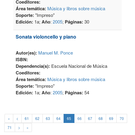
Coeditores:
Área temática:
Música y libros sobre música
Soporte:
"Impreso"
Edición:
1a;
Año
:
2005
;
Páginas:
30
Sonata violoncello y piano
Autor(es):
Manuel M. Ponce
ISBN:
Dependencia(s):
Escuela Nacional de Música
Coeditores:
Área temática:
Música y libros sobre música
Soporte:
"Impreso"
Edición:
1a;
Año
:
2005
;
Páginas:
54
«
<
61
62
63
64
65
66
67
68
69
70
71
>
»