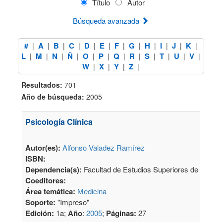
Título
Autor
Búsqueda avanzada
#
A
B
C
D
E
F
G
H
I
J
K
|
|
|
|
|
|
|
|
|
|
|
|
L
M
N
Ñ
O
P
Q
R
S
T
U
V
|
|
|
|
|
|
|
|
|
|
|
|
W
X
Y
Z
|
|
|
|
Resultados:
701
Año de búsqueda:
2005
Psicología Clínica
Autor(es):
Alfonso Valadez Ramírez
ISBN:
Dependencia(s):
Facultad de Estudios Superiores de Iztaca
Coeditores:
Área temática:
Medicina
Soporte:
"Impreso"
Edición:
1a;
Año
:
2005
;
Páginas:
27