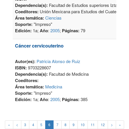
Dependencia(s):
Facultad de Estudios superiores Iztacala y
Coeditores:
Unión Mexicana para Estudios del Cuaternarío
Área temática:
Ciencias
Soporte:
"Impreso"
Edición:
1a;
Año
:
2005
;
Páginas:
79
Cáncer cervicouterino
Autor(es):
Patricia Alonso de Ruiz
ISBN:
9703228607
Dependencia(s):
Facultad de Medicina
Coeditores:
Área temática:
Medicina
Soporte:
"Impreso"
Edición:
1a;
Año
:
2005
;
Páginas:
385
«
<
3
4
5
6
7
8
9
10
11
12
>
»