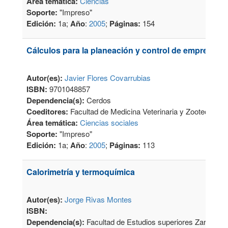
Área temática:
Ciencias
Soporte:
"Impreso"
Edición:
1a;
Año
:
2005
;
Páginas:
154
Cálculos para la planeación y control de empresas 
Autor(es):
Javier Flores Covarrubias
ISBN:
9701048857
Dependencia(s):
Cerdos
Coeditores:
Facultad de Medicina Veterinaria y Zootecnia,
Área temática:
Ciencias sociales
Soporte:
"Impreso"
Edición:
1a;
Año
:
2005
;
Páginas:
113
Calorimetría y termoquímica
Autor(es):
Jorge Rivas Montes
ISBN:
Dependencia(s):
Facultad de Estudios superiores Zaragoza