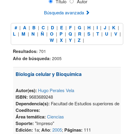
Título
Autor
Búsqueda avanzada
#
A
B
C
D
E
F
G
H
I
J
K
|
|
|
|
|
|
|
|
|
|
|
|
L
M
N
Ñ
O
P
Q
R
S
T
U
V
|
|
|
|
|
|
|
|
|
|
|
|
W
X
Y
Z
|
|
|
|
Resultados:
701
Año de búsqueda:
2005
Biología celular y Bioquímica
Autor(es):
Hugo Perales Vela
ISBN:
9683689248
Dependencia(s):
Facultad de Estudios superiores de Iztacal
Coeditores:
Área temática:
Ciencias
Soporte:
"Impreso"
Edición:
1a;
Año
:
2005
;
Páginas:
111