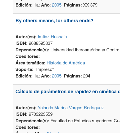
Edición:
1a;
Año
:
2005
;
Páginas:
XX 379
By others means, for others ends?
Autor(es):
Imtiaz Hussain
ISBN:
9688595837
Dependencia(s):
Universidad Iberoaméricana Centro de Inv
Coeditores:
Área temática:
Historia de América
Soporte:
"Impreso"
Edición:
1a;
Año
:
2005
;
Páginas:
204
Cálculo de parámetros de rapidez en cinética químic
Autor(es):
Yolanda Marina Vargas Rodríguez
ISBN:
9703223559
Dependencia(s):
Facultad de Estudios superiores Cuautitlá
Coeditores: