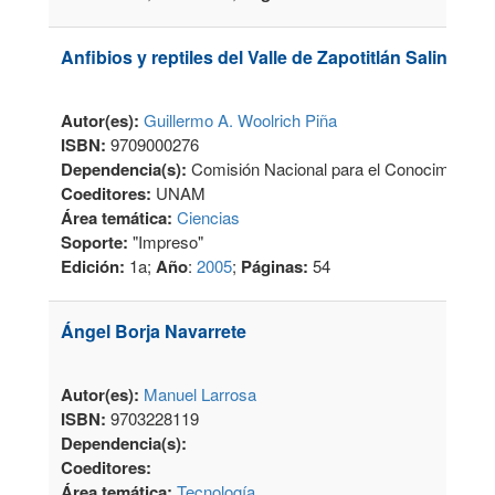
Anfibios y reptiles del Valle de Zapotitlán Salinas, P
Autor(es):
Guillermo A. Woolrich Piña
ISBN:
9709000276
Dependencia(s):
Comisión Nacional para el Conocimiento y
Coeditores:
UNAM
Área temática:
Ciencias
Soporte:
"Impreso"
Edición:
1a;
Año
:
2005
;
Páginas:
54
Ángel Borja Navarrete
Autor(es):
Manuel Larrosa
ISBN:
9703228119
Dependencia(s):
Coeditores:
Área temática:
Tecnología