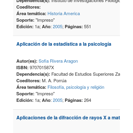
Dependencia(s):
Instituto de Investigaciones Filológicas
Coeditores:
Área temática:
Historia America
Soporte:
"Impreso"
Edición:
1a;
Año
:
2005
;
Páginas:
551
Aplicación de la estadística a la psicología
Autor(es):
Sofia Rivera Aragon
ISBN:
970701587X
Dependencia(s):
Facultad de Estudios Superiores Zaragoz
Coeditores:
M. A. Porrúa
Área temática:
Filosofía, psicología y religión
Soporte:
"Impreso"
Edición:
1a;
Año
:
2005
;
Páginas:
264
Aplicaciones de la difracción de rayos X a materiales