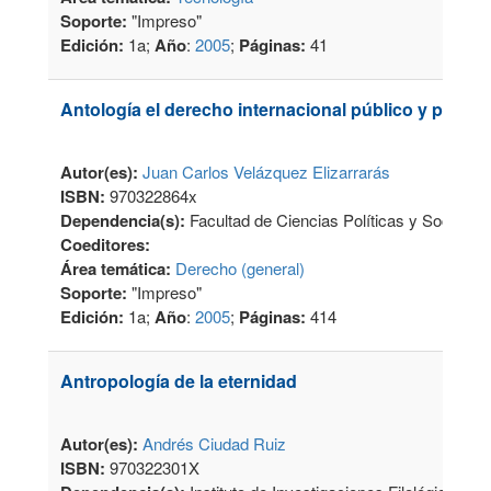
Soporte:
"Impreso"
Edición:
1a;
Año
:
2005
;
Páginas:
41
Antología el derecho internacional público y privad
Autor(es):
Juan Carlos Velázquez Elizarrarás
ISBN:
970322864x
Dependencia(s):
Facultad de Ciencias Políticas y Sociales
Coeditores:
Área temática:
Derecho (general)
Soporte:
"Impreso"
Edición:
1a;
Año
:
2005
;
Páginas:
414
Antropología de la eternidad
Autor(es):
Andrés Ciudad Ruiz
ISBN:
970322301X