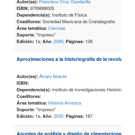
Autor(es):
Francisco Cruz Gandarilla
ISBN:
9709888005
Dependencia(s):
Instituto de Física
Coeditores:
Sociedad Mexicana de Cristalografía
Área temática:
Ciencias
Soporte:
"Impreso"
Edición:
1a;
Año
:
2005
;
Páginas:
108
Aproximaciones a la historiografía de la revolución
Autor(es):
Álvaro Matute
ISBN:
Dependencia(s):
Instituto de Investigaciones Históricas
Coeditores:
Área temática:
Historia America
Soporte:
"Impreso"
Edición:
1a;
Año
:
2005
;
Páginas:
187
Apuntes de análisis y diseño de cimentaciones