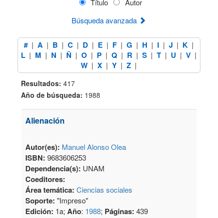
Título
Autor
Búsqueda avanzada
#
A
B
C
D
E
F
G
H
I
J
K
|
|
|
|
|
|
|
|
|
|
|
|
L
M
N
Ñ
O
P
Q
R
S
T
U
V
|
|
|
|
|
|
|
|
|
|
|
|
W
X
Y
Z
|
|
|
|
Resultados:
417
Año de búsqueda:
1988
Alienación
Autor(es):
Manuel Alonso Olea
ISBN:
9683606253
Dependencia(s):
UNAM
Coeditores:
Área temática:
Ciencias sociales
Soporte:
"Impreso"
Edición:
1a;
Año
:
1988
;
Páginas:
439