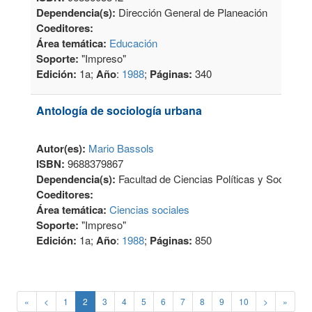
Dependencia(s):
Dirección General de Planeación
Coeditores:
Área temática:
Educación
Soporte:
"Impreso"
Edición:
1a;
Año
:
1988
;
Páginas:
340
Antología de sociología urbana
Autor(es):
Mario Bassols
ISBN:
9688379867
Dependencia(s):
Facultad de Ciencias Políticas y Sociales
Coeditores:
Área temática:
Ciencias sociales
Soporte:
"Impreso"
Edición:
1a;
Año
:
1988
;
Páginas:
850
«
<
1
2
3
4
5
6
7
8
9
10
>
»