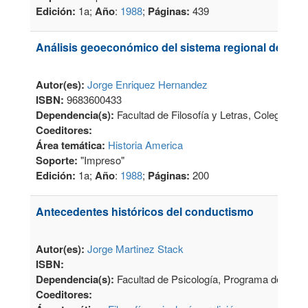
Edición:
1a;
Año
:
1988
;
Páginas:
439
Análisis geoeconómico del sistema regional de la S
Autor(es):
Jorge Enriquez Hernandez
ISBN:
9683600433
Dependencia(s):
Facultad de Filosofía y Letras, Colegio de
Coeditores:
Área temática:
Historia America
Soporte:
"Impreso"
Edición:
1a;
Año
:
1988
;
Páginas:
200
Antecedentes históricos del conductismo
Autor(es):
Jorge Martinez Stack
ISBN:
Dependencia(s):
Facultad de Psicología, Programa de Publi
Coeditores: