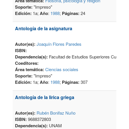
Área temática:
Filosofía, psicología y religión
Soporte:
"Impreso"
Edición:
1a;
Año
:
1988
;
Páginas:
24
Antología de la asignatura
Autor(es):
Joaquín Flores Paredes
ISBN:
Dependencia(s):
Facultad de Estudios Superiores Cuautitl
Coeditores:
Área temática:
Ciencias sociales
Soporte:
"Impreso"
Edición:
1a;
Año
:
1988
;
Páginas:
307
Antología de la lirica griega
Autor(es):
Rubén Bonifaz Nuño
ISBN:
9688372803
Dependencia(s):
UNAM