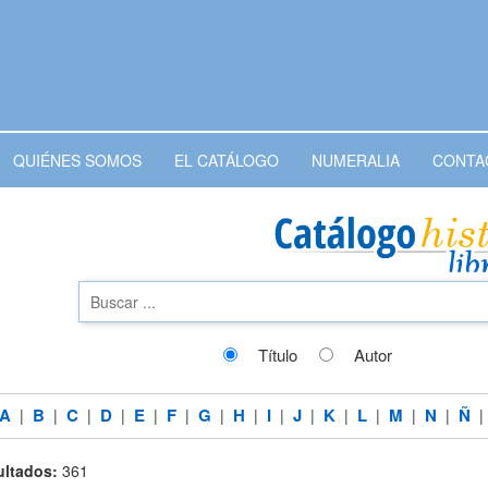
QUIÉNES SOMOS
EL CATÁLOGO
NUMERALIA
CONTA
Título
Autor
A
B
C
D
E
F
G
H
I
J
K
L
M
N
Ñ
|
|
|
|
|
|
|
|
|
|
|
|
|
|
ltados:
361