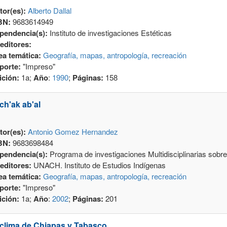
tor(es):
Alberto Dallal
BN:
9683614949
pendencia(s):
Instituto de investigaciones Estéticas
editores:
ea temática:
Geografía, mapas, antropología, recreación
porte:
"Impreso"
ición:
1a;
Año
:
1990
;
Páginas:
158
 ch'ak ab'al
tor(es):
Antonio Gomez Hernandez
BN:
9683698484
pendencia(s):
Programa de investigaciones Multidisciplinarias sob
editores:
UNACH. Instituto de Estudios Indígenas
ea temática:
Geografía, mapas, antropología, recreación
porte:
"Impreso"
ición:
1a;
Año
:
2002
;
Páginas:
201
 clima de Chiapas y Tabasco