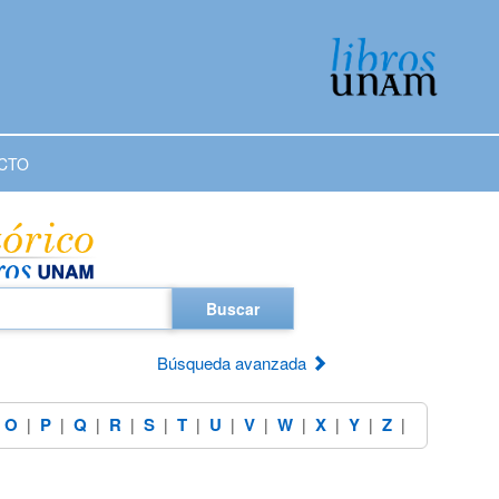
CTO
Buscar
Búsqueda avanzada
O
P
Q
R
S
T
U
V
W
X
Y
Z
|
|
|
|
|
|
|
|
|
|
|
|
|