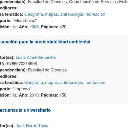
pendencia(s):
Facultad de Ciencias, Coordinación de Servicios Edito
editores:
ea temática:
Geografía, mapas, antropología, recreación
porte:
"Electrónico"
ición:
1a;
Año
:
2006
;
Páginas:
420
ucación para la sustentabilidad ambiental
tor(es):
Lucia Almeida-Leñero
BN:
9786070214998
pendencia(s):
Facultad de Ciencias
editores:
ea temática:
Geografía, mapas, antropología, recreación
porte:
"Impreso"
ición:
1a;
Año
:
2010
;
Páginas:
158
 acuanauta universitario
tor(es):
Jack Baron Tapia