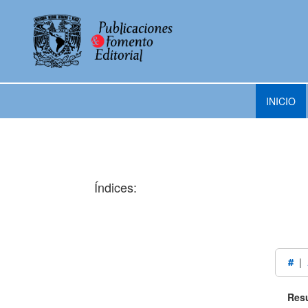
INICIO
Índices:
#
|
Resu