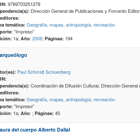
BN:
9789703251278
pendencia(s):
Dirección General de Publicaciones y Fomento Editori
editores:
ea temática:
Geografía, mapas, antropología, recreación
porte:
"Impreso"
ición:
1a;
Año
:
2008
;
Páginas:
194
 arqueólogo
tor(es):
Paul Schmidt Schoenberg
BN:
pendencia(s):
Coordinación de Difusión Cultural, Dirección Genera
editores:
ea temática:
Geografía, mapas, antropología, recreación
porte:
"Impreso"
ición:
1a;
Año
:
;
Páginas:
45
 aura del cuerpo Alberto Dallal