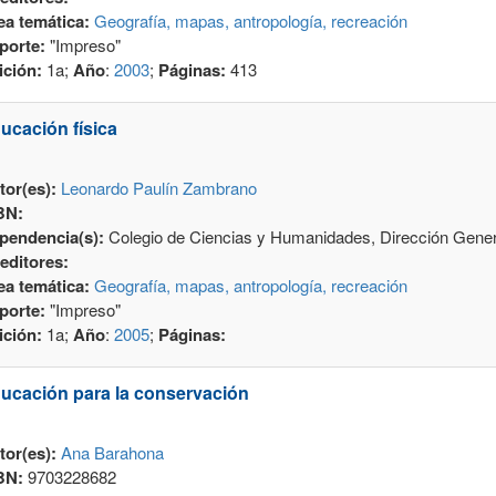
ea temática:
Geografía, mapas, antropología, recreación
porte:
"Impreso"
ición:
1a;
Año
:
2003
;
Páginas:
413
ucación física
tor(es):
Leonardo Paulín Zambrano
BN:
pendencia(s):
Colegio de Ciencias y Humanidades, Dirección Gener
editores:
ea temática:
Geografía, mapas, antropología, recreación
porte:
"Impreso"
ición:
1a;
Año
:
2005
;
Páginas:
ucación para la conservación
tor(es):
Ana Barahona
BN:
9703228682