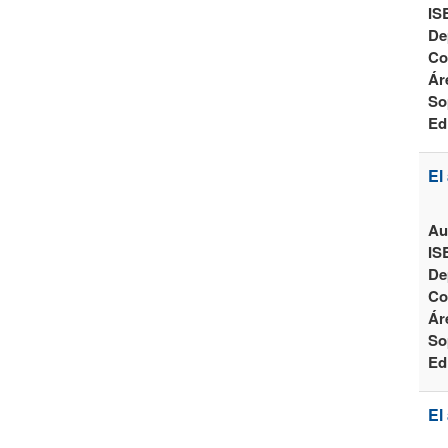
IS
De
Co
Ár
So
Ed
El
Au
IS
De
Co
Ár
So
Ed
El