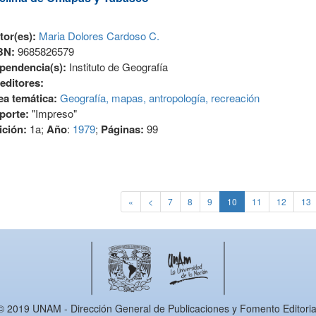
tor(es):
Maria Dolores Cardoso C.
BN:
9685826579
pendencia(s):
Instituto de Geografía
editores:
ea temática:
Geografía, mapas, antropología, recreación
porte:
"Impreso"
ición:
1a;
Año
:
1979
;
Páginas:
99
«
<
7
8
9
10
11
12
13
© 2019 UNAM - Dirección General de Publicaciones y Fomento Editoria