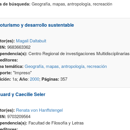
a de búsqueda:
Geografía, mapas, antropología, recreación
oturismo y desarrollo sustentable
tor(es):
Magali Daltabuit
BN:
9683663362
pendencia(s):
Centro Regional de investigaciones Multidisciplinarias
editores:
ea temática:
Geografía, mapas, antropología, recreación
porte:
"Impreso"
ición:
1a;
Año
:
2000
;
Páginas:
357
uard y Caecilie Seler
tor(es):
Renata von Hanffstengel
BN:
9703209564
pendencia(s):
Facultad de Filosofía y Letras
editores: