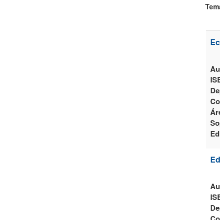
Tem
Ec
Au
IS
De
Co
Ár
So
Ed
Ed
Au
IS
De
Co