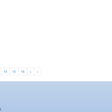
14
15
16
>
»
l