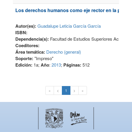
Los derechos humanos como eje rector en la política
Autor(es):
Guadalupe Leticia García García
ISBN:
Dependencia(s):
Facultad de Estudios Superiores Acatlán
Coeditores:
Área temática:
Derecho (general)
Soporte:
"Impreso"
Edición:
1a;
Año
:
2013
;
Páginas:
512
«
<
1
>
»