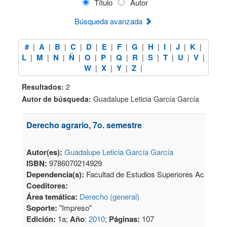
Título
Autor
Búsqueda avanzada
#
A
B
C
D
E
F
G
H
I
J
K
|
|
|
|
|
|
|
|
|
|
|
|
L
M
N
Ñ
O
P
Q
R
S
T
U
V
|
|
|
|
|
|
|
|
|
|
|
|
W
X
Y
Z
|
|
|
|
Resultados:
2
Autor de búsqueda:
Guadalupe Leticia García García
Derecho agrario, 7o. semestre
Autor(es):
Guadalupe Leticia García García
ISBN:
9786070214929
Dependencia(s):
Facultad de Estudios Superiores Acatlán
Coeditores:
Área temática:
Derecho (general)
Soporte:
"Impreso"
Edición:
1a;
Año
:
2010
;
Páginas:
107