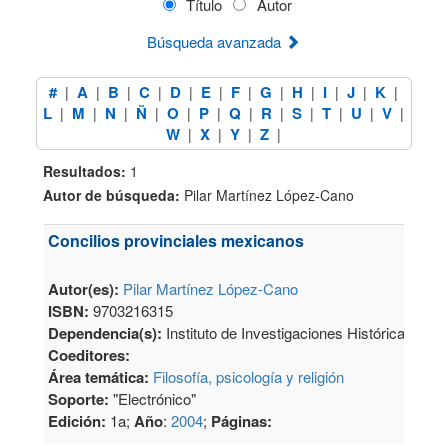
Título
Autor
Búsqueda avanzada
#
A
B
C
D
E
F
G
H
I
J
K
|
|
|
|
|
|
|
|
|
|
|
|
L
M
N
Ñ
O
P
Q
R
S
T
U
V
|
|
|
|
|
|
|
|
|
|
|
|
W
X
Y
Z
|
|
|
|
Resultados:
1
Autor de búsqueda:
Pilar Martínez López-Cano
Concilios provinciales mexicanos
Autor(es):
Pilar Martínez López-Cano
ISBN:
9703216315
Dependencia(s):
Instituto de Investigaciones Históricas
Coeditores:
Área temática:
Filosofía, psicología y religión
Soporte:
"Electrónico"
Edición:
1a;
Año
:
2004
;
Páginas: