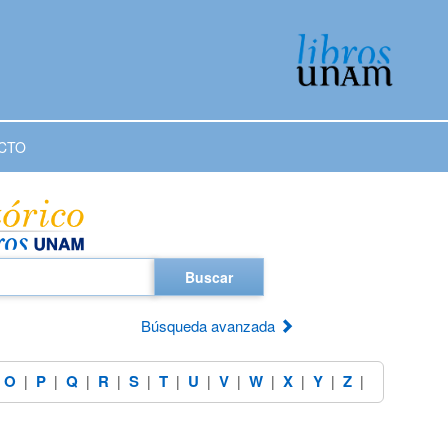
CTO
Buscar
Búsqueda avanzada
O
P
Q
R
S
T
U
V
W
X
Y
Z
|
|
|
|
|
|
|
|
|
|
|
|
|