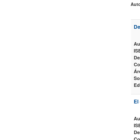
Auto
De
Au
IS
De
Co
Ár
So
Ed
El
Au
IS
De
Co