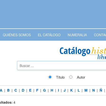
QUIÉNES SOMOS
EL CATÁLOGO
NUMERALIA
CONTA
Título
Autor
A
B
C
D
E
F
G
H
I
J
K
L
M
N
Ñ
|
|
|
|
|
|
|
|
|
|
|
|
|
|
ltados:
4