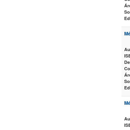
Ár
So
Ed
Mé
Au
IS
De
Co
Ár
So
Ed
Mé
Au
IS