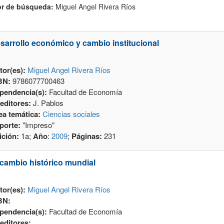
r de búsqueda:
Miguel Angel Rivera Ríos
sarrollo económico y cambio institucional
tor(es):
Miguel Angel Rivera Ríos
BN:
9786077700463
pendencia(s):
Facultad de Economía
editores:
J. Pablos
ea temática:
Ciencias sociales
porte:
"Impreso"
ición:
1a;
Año
:
2009
;
Páginas:
231
 cambio histórico mundial
tor(es):
Miguel Angel Rivera Ríos
BN:
pendencia(s):
Facultad de Economía
editores: