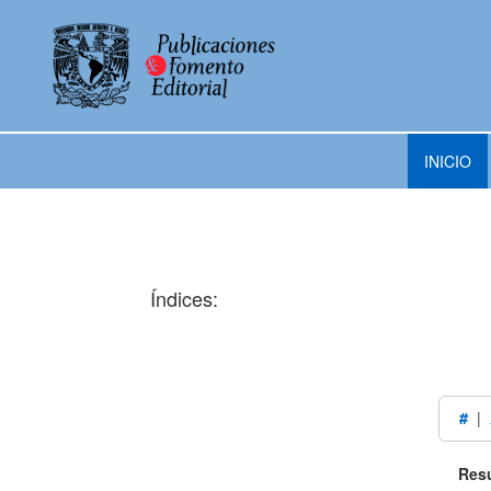
INICIO
Índices:
#
|
Resu