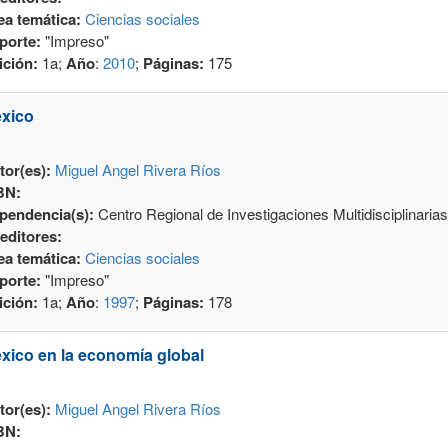
ea temática:
Ciencias sociales
porte:
"Impreso"
ición:
1a;
Año
:
2010
;
Páginas:
175
xico
tor(es):
Miguel Angel Rivera Ríos
BN:
pendencia(s):
Centro Regional de Investigaciones Multidisciplinarias
editores:
ea temática:
Ciencias sociales
porte:
"Impreso"
ición:
1a;
Año
:
1997
;
Páginas:
178
xico en la economía global
tor(es):
Miguel Angel Rivera Ríos
BN: