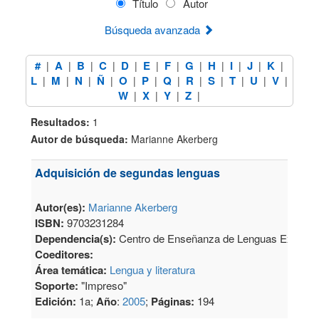
Título
Autor
Búsqueda avanzada
#
A
B
C
D
E
F
G
H
I
J
K
|
|
|
|
|
|
|
|
|
|
|
|
L
M
N
Ñ
O
P
Q
R
S
T
U
V
|
|
|
|
|
|
|
|
|
|
|
|
W
X
Y
Z
|
|
|
|
Resultados:
1
Autor de búsqueda:
Marianne Akerberg
Adquisición de segundas lenguas
Autor(es):
Marianne Akerberg
ISBN:
9703231284
Dependencia(s):
Centro de Enseñanza de Lenguas Extranje
Coeditores:
Área temática:
Lengua y literatura
Soporte:
"Impreso"
Edición:
1a;
Año
:
2005
;
Páginas:
194