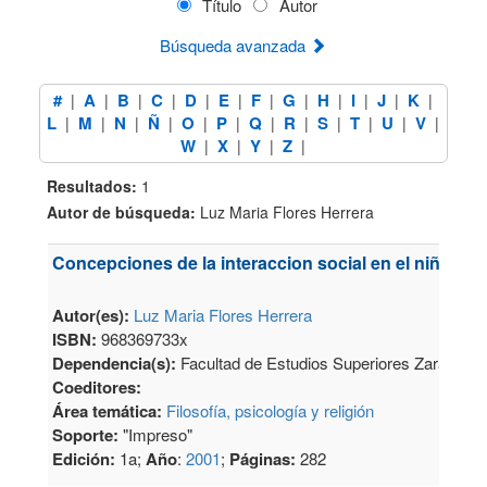
Título
Autor
Búsqueda avanzada
#
A
B
C
D
E
F
G
H
I
J
K
|
|
|
|
|
|
|
|
|
|
|
|
L
M
N
Ñ
O
P
Q
R
S
T
U
V
|
|
|
|
|
|
|
|
|
|
|
|
W
X
Y
Z
|
|
|
|
Resultados:
1
Autor de búsqueda:
Luz Maria Flores Herrera
Concepciones de la interaccion social en el niño
Autor(es):
Luz Maria Flores Herrera
ISBN:
968369733x
Dependencia(s):
Facultad de Estudios Superiores Zaragoza
Coeditores:
Área temática:
Filosofía, psicología y religión
Soporte:
"Impreso"
Edición:
1a;
Año
:
2001
;
Páginas:
282