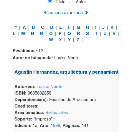
Título
Autor
Búsqueda avanzada
#
A
B
C
D
E
F
G
H
I
J
K
|
|
|
|
|
|
|
|
|
|
|
|
L
M
N
Ñ
O
P
Q
R
S
T
U
V
|
|
|
|
|
|
|
|
|
|
|
|
W
X
Y
Z
|
|
|
|
Resultados:
12
Autor de búsqueda:
Louise Noelle
Agustin Hernandez, arquitectura y pensamiento
Autor(es):
Louise Noelle
ISBN:
9685802858
Dependencia(s):
Facultad de Arquitectura
Coeditores:
Área temática:
Bellas artes
Soporte:
"Impreso"
Edición:
1a;
Año
:
1988
;
Páginas:
141