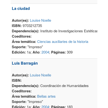
La ciudad
Autor(es):
Louise Noelle
ISBN:
9703212735
Dependencia(s):
Instituto de Investigaciones Estéticas
Coeditores:
Área temática:
Ciencias auxiliaries de la historia
Soporte:
"Impreso"
Edición:
1a;
Año
:
2004
;
Páginas:
309
Luis Barragán
Autor(es):
Louise Noelle
ISBN:
Dependencia(s):
Coordinación de Humanidades
Coeditores:
Área temática:
Bellas artes
Soporte:
"Impreso"
Edición:
1a;
Año
:
2004
;
Páginas:
183