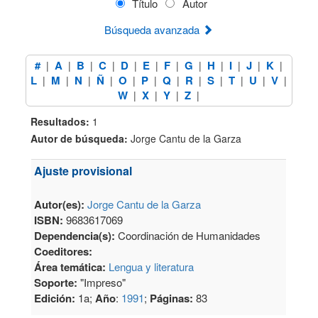
Título
Autor
Búsqueda avanzada
#
A
B
C
D
E
F
G
H
I
J
K
|
|
|
|
|
|
|
|
|
|
|
|
L
M
N
Ñ
O
P
Q
R
S
T
U
V
|
|
|
|
|
|
|
|
|
|
|
|
W
X
Y
Z
|
|
|
|
Resultados:
1
Autor de búsqueda:
Jorge Cantu de la Garza
Ajuste provisional
Autor(es):
Jorge Cantu de la Garza
ISBN:
9683617069
Dependencia(s):
Coordinación de Humanidades
Coeditores:
Área temática:
Lengua y literatura
Soporte:
"Impreso"
Edición:
1a;
Año
:
1991
;
Páginas:
83