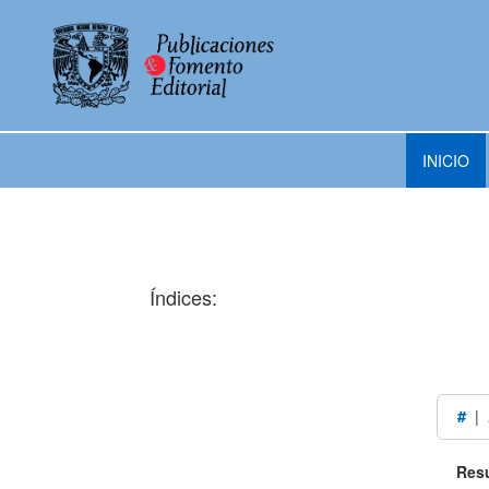
INICIO
Índices:
#
|
Resu