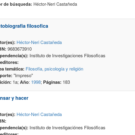
r de búsqueda:
Héctor-Neri Castañeda
tobiografia filosofica
tor(es):
Héctor-Neri Castañeda
BN:
9683673910
pendencia(s):
Instituto de Investigaciones Filosoficas
editores:
ea temática:
Filosofía, psicología y religión
porte:
"Impreso"
ición:
1a;
Año
:
1998
;
Páginas:
183
nsar y hacer
tor(es):
Héctor-Neri Castañeda
BN:
pendencia(s):
Instituto de Investigaciónes Filosóficas
editores: