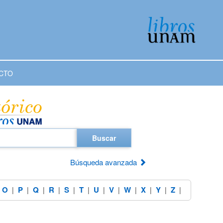
CTO
Buscar
Búsqueda avanzada
O
P
Q
R
S
T
U
V
W
X
Y
Z
|
|
|
|
|
|
|
|
|
|
|
|
|