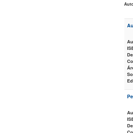
Auto
Au
Au
IS
De
Co
Ár
So
Ed
Pe
Au
IS
De
Co