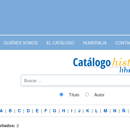
QUIÉNES SOMOS
EL CATÁLOGO
NUMERALIA
CONTA
Título
Autor
A
B
C
D
E
F
G
H
I
J
K
L
M
N
Ñ
|
|
|
|
|
|
|
|
|
|
|
|
|
|
ltados:
2