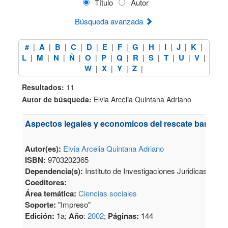
Título
Autor
Búsqueda avanzada
#
A
B
C
D
E
F
G
H
I
J
K
|
|
|
|
|
|
|
|
|
|
|
|
L
M
N
Ñ
O
P
Q
R
S
T
U
V
|
|
|
|
|
|
|
|
|
|
|
|
W
X
Y
Z
|
|
|
|
Resultados:
11
Autor de búsqueda:
Elvia Arcelia Quintana Adriano
Aspectos legales y economicos del rescate bancari
Autor(es):
Elvia Arcelia Quintana Adriano
ISBN:
9703202365
Dependencia(s):
Instituto de Investigaciones Juridicas
Coeditores:
Área temática:
Ciencias sociales
Soporte:
"Impreso"
Edición:
1a;
Año
:
2002
;
Páginas:
144