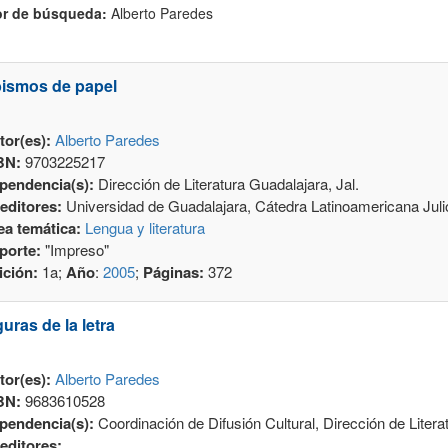
r de búsqueda:
Alberto Paredes
ismos de papel
tor(es):
Alberto Paredes
BN:
9703225217
pendencia(s):
Dirección de Literatura Guadalajara, Jal.
editores:
Universidad de Guadalajara, Cátedra Latinoamericana Juli
ea temática:
Lengua y literatura
porte:
"Impreso"
ición:
1a;
Año
:
2005
;
Páginas:
372
guras de la letra
tor(es):
Alberto Paredes
BN:
9683610528
pendencia(s):
Coordinación de Difusión Cultural, Dirección de Litera
editores: