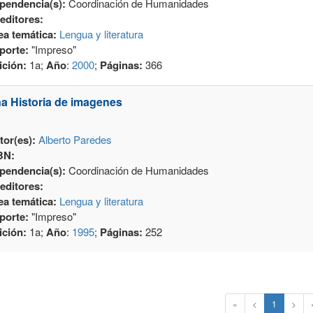
pendencia(s):
Coordinación de Humanidades
editores:
ea temática:
Lengua y literatura
porte:
"Impreso"
ición:
1a;
Año
:
2000
;
Páginas:
366
a Historia de imagenes
tor(es):
Alberto Paredes
BN:
pendencia(s):
Coordinación de Humanidades
editores:
ea temática:
Lengua y literatura
porte:
"Impreso"
ición:
1a;
Año
:
1995
;
Páginas:
252
«
<
1
>