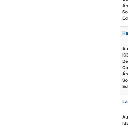
Ár
So
Ed
Ha
Au
IS
De
Co
Ár
So
Ed
La
Au
IS