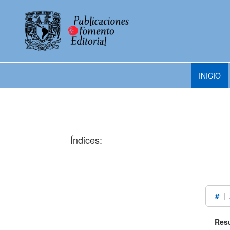
INICIO
Índices:
#
|
Resu