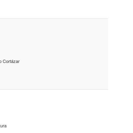
o Cortázar
tura