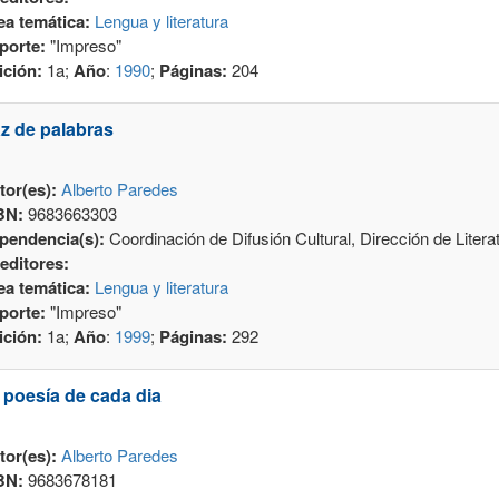
ea temática:
Lengua y literatura
porte:
"Impreso"
ición:
1a;
Año
:
1990
;
Páginas:
204
z de palabras
tor(es):
Alberto Paredes
BN:
9683663303
pendencia(s):
Coordinación de Difusión Cultural, Dirección de Litera
editores:
ea temática:
Lengua y literatura
porte:
"Impreso"
ición:
1a;
Año
:
1999
;
Páginas:
292
 poesía de cada dia
tor(es):
Alberto Paredes
BN:
9683678181