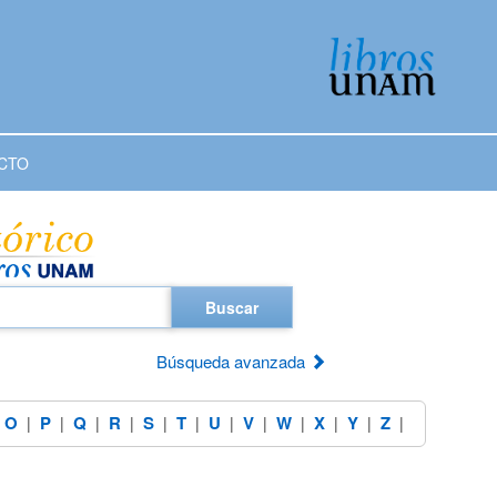
CTO
Buscar
Búsqueda avanzada
O
P
Q
R
S
T
U
V
W
X
Y
Z
|
|
|
|
|
|
|
|
|
|
|
|
|