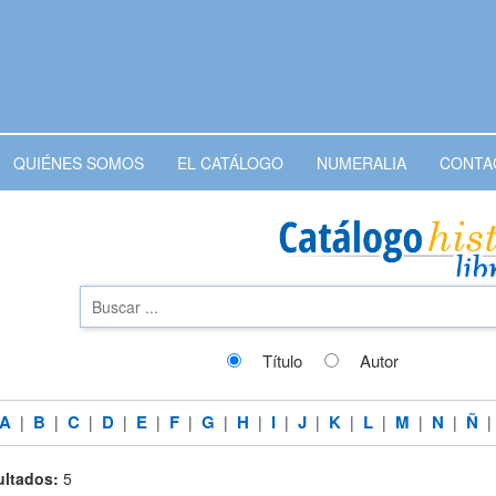
QUIÉNES SOMOS
EL CATÁLOGO
NUMERALIA
CONTA
Título
Autor
A
B
C
D
E
F
G
H
I
J
K
L
M
N
Ñ
|
|
|
|
|
|
|
|
|
|
|
|
|
|
ltados:
5