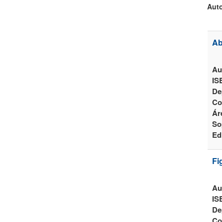
Auto
Ab
Au
IS
De
Co
Ár
So
Ed
Fi
Au
IS
De
Co