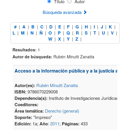
Título
Autor
Búsqueda avanzada
#
A
B
C
D
E
F
G
H
I
J
K
|
|
|
|
|
|
|
|
|
|
|
|
L
M
N
Ñ
O
P
Q
R
S
T
U
V
|
|
|
|
|
|
|
|
|
|
|
|
W
X
Y
Z
|
|
|
|
Resultados:
1
Autor de búsqueda:
Rubén Minutti Zanatta
Acceso a la información pública y a la justicia admin
Autor(es):
Rubén Minutti Zanatta
ISBN:
9786070229008
Dependencia(s):
Instituto de Investigaciones Jurídicas
Coeditores:
Área temática:
Derecho (general)
Soporte:
"Impreso"
Edición:
1a;
Año
:
2011
;
Páginas:
433