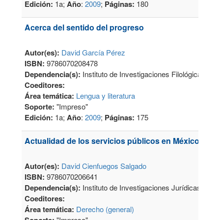
Edición:
1a;
Año
:
2009
;
Páginas:
180
Acerca del sentido del progreso
Autor(es):
David García Pérez
ISBN:
9786070208478
Dependencia(s):
Instituto de Investigaciones Filológicas
Coeditores:
Área temática:
Lengua y literatura
Soporte:
"Impreso"
Edición:
1a;
Año
:
2009
;
Páginas:
175
Actualidad de los servicios públicos en México
Autor(es):
David Cienfuegos Salgado
ISBN:
9786070206641
Dependencia(s):
Instituto de Investigaciones Jurídicas
Coeditores:
Área temática:
Derecho (general)
"Impreso"