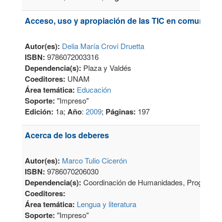
Acceso, uso y apropiación de las TIC en comunida
Autor(es):
Delia María Crovi Druetta
ISBN:
9786072003316
Dependencia(s):
Plaza y Valdés
Coeditores:
UNAM
Área temática:
Educación
Soporte:
"Impreso"
Edición:
1a;
Año
:
2009
;
Páginas:
197
Acerca de los deberes
Autor(es):
Marco Tulio Cicerón
ISBN:
9786070206030
Dependencia(s):
Coordinación de Humanidades, Programa E
Coeditores:
Área temática:
Lengua y literatura
Soporte:
"Impreso"