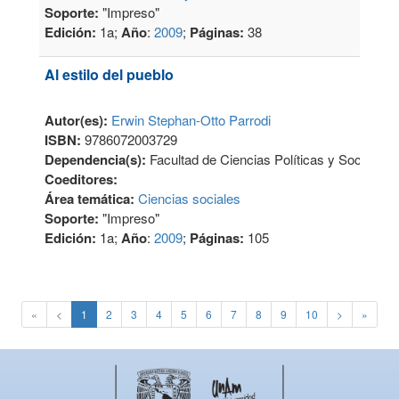
Soporte:
"Impreso"
Edición:
1a;
Año
:
2009
;
Páginas:
38
Al estilo del pueblo
Autor(es):
Erwin Stephan-Otto Parrodi
ISBN:
9786072003729
Dependencia(s):
Facultad de Ciencias Políticas y Sociales
Coeditores:
Área temática:
Ciencias sociales
Soporte:
"Impreso"
Edición:
1a;
Año
:
2009
;
Páginas:
105
«
<
1
2
3
4
5
6
7
8
9
10
>
»