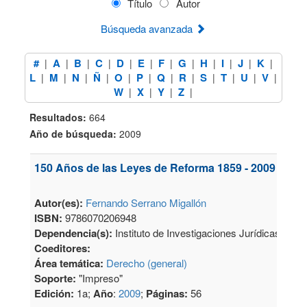
Título
Autor
Búsqueda avanzada
#
A
B
C
D
E
F
G
H
I
J
K
|
|
|
|
|
|
|
|
|
|
|
|
L
M
N
Ñ
O
P
Q
R
S
T
U
V
|
|
|
|
|
|
|
|
|
|
|
|
W
X
Y
Z
|
|
|
|
Resultados:
664
Año de búsqueda:
2009
150 Años de las Leyes de Reforma 1859 - 2009
Autor(es):
Fernando Serrano Migallón
ISBN:
9786070206948
Dependencia(s):
Instituto de Investigaciones Jurídicas
Coeditores:
Área temática:
Derecho (general)
Soporte:
"Impreso"
Edición:
1a;
Año
:
2009
;
Páginas:
56