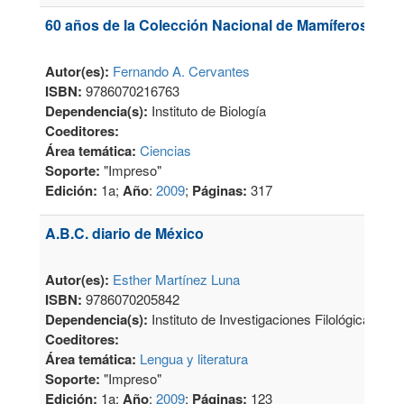
60 años de la Colección Nacional de Mamíferos del I
Autor(es):
Fernando A. Cervantes
ISBN:
9786070216763
Dependencia(s):
Instituto de Biología
Coeditores:
Área temática:
Ciencias
Soporte:
"Impreso"
Edición:
1a;
Año
:
2009
;
Páginas:
317
A.B.C. diario de México
Autor(es):
Esther Martínez Luna
ISBN:
9786070205842
Dependencia(s):
Instituto de Investigaciones Filológicas, Ce
Coeditores:
Área temática:
Lengua y literatura
Soporte:
"Impreso"
Edición:
1a;
Año
:
2009
;
Páginas:
123