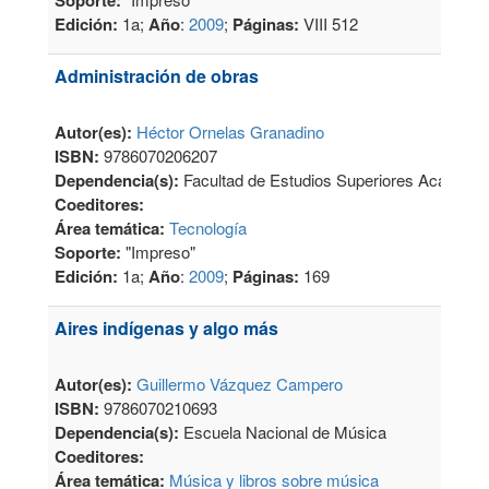
Soporte:
Edición:
1a;
Año
:
2009
;
Páginas:
VIII 512
Administración de obras
Autor(es):
Héctor Ornelas Granadino
ISBN:
9786070206207
Dependencia(s):
Facultad de Estudios Superiores Acatlán
Coeditores:
Área temática:
Tecnología
Soporte:
"Impreso"
Edición:
1a;
Año
:
2009
;
Páginas:
169
Aires indígenas y algo más
Autor(es):
Guillermo Vázquez Campero
ISBN:
9786070210693
Dependencia(s):
Escuela Nacional de Música
Coeditores:
Área temática:
Música y libros sobre música